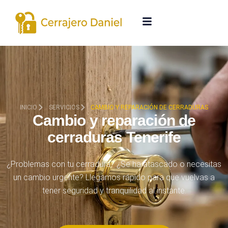
INICIO
SERVICIOS
CAMBIO Y REPARACIÓN DE CERRADURAS
Cambio y reparación de
cerraduras Tenerife
¿Problemas con tu cerradura? ¿Se ha atascado o necesitas
un cambio urgente? Llegamos rápido para que vuelvas a
tener seguridad y tranquilidad al instante.