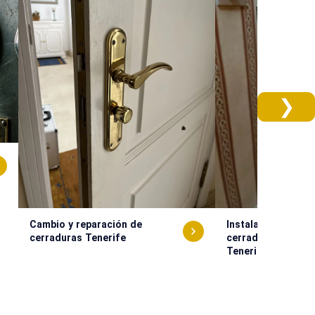
❯
Cambio y reparación de
Instalación de cer
cerraduras Tenerife
cerraduras sobre
Tenerife