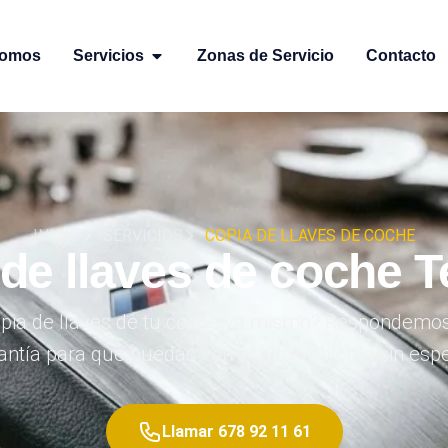
Somos
Servicios
Zonas de Servicio
Contacto
INICIO
SERVICIOS
COPIA DE LLAVES DE COCHE
de llaves de coche T
pia de llaves de tu coche ya mismo? Respondemos 
antía para que puedas volver a tu vehículo sin espe
Llamar 678 92 11 61