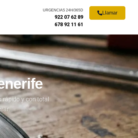
URGENCIAS 24H/365D
Llamar
922 07 62 89
678 92 11 61
enerife
rápido y con total
rar.