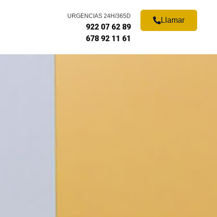
URGENCIAS 24H/365D
Llamar
922 07 62 89
678 92 11 61