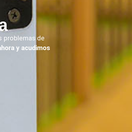
a
s problemas de
ahora y acudimos