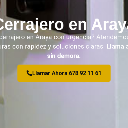
Cerrajero en Aray
 cerrajero en Araya con urgencia? Atendemo
uras con rapidez y soluciones claras.
Llama 
sin demora.
Llamar Ahora 678 92 11 61