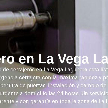
ero en La Vega L
 de cerrajeros en La Vega Lagunera está lis
rgencia cerrajera con la máxima rapidez y pr
ertura de puertas, instalación y cambio de 
 urgente a domicilio las 24 horas. Un servici
arente y con garantía en toda la zona de La 