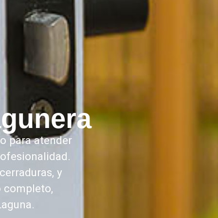
agunera
to para atender
ofesionalidad.
cerraduras, y
o completo,
Laguna.