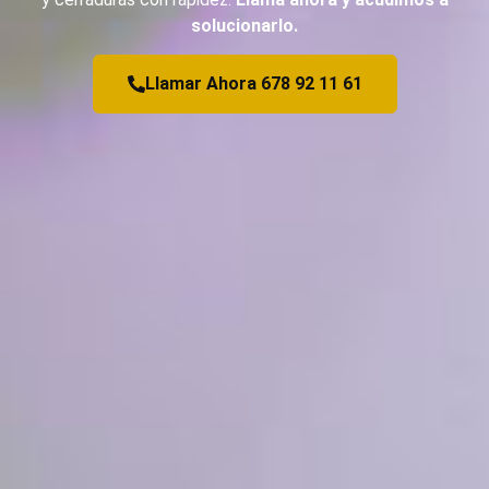
solucionarlo.
Llamar Ahora 678 92 11 61