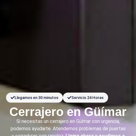
Llegamos en 30 minutos
Servicio 24 Horas
Cerrajero en Güímar
Si necesitas un cerrajero en Güímar con urgencia,
podemos ayudarte. Atendemos problemas de puertas
y cerraduras con rapidez.
Llama ahora y acudimos a