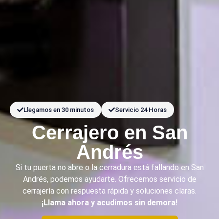
Llegamos en 30 minutos
Servicio 24 Horas
Cerrajero en San
Andrés
Si tu puerta no abre o la cerradura está fallando en San
Andrés, podemos ayudarte. Ofrecemos servicio de
cerrajería con respuesta rápida y soluciones claras.
¡
Llama ahora y acudimos sin demora!