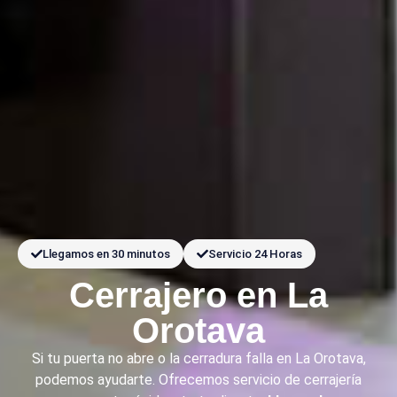
Llegamos en 30 minutos
Servicio 24 Horas
Cerrajero en La
Orotava
Si tu puerta no abre o la cerradura falla en La Orotava,
podemos ayudarte. Ofrecemos servicio de cerrajería