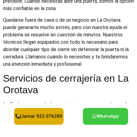
precisión. Cuando necesitas abrir una puerta, somos la opción
más confiable en la zona.
Quedarse fuera de casa o de un negocio en La Orotava
puede generarte mucho estrés, pero con nuestra ayuda el
problema se resuelve en cuestión de minutos. Nuestros
técnicos llegan equipados con todo lo necesario para
abordar cualquier tipo de cierre sin deteriorar la puerta ni la
cerradura. Llámanos cuando lo necesites y te brindaremos
una atención inmediata y profesional.
Servicios de cerrajería en La
Orotava
La Orotava es uno de los municipios con mayor volumen de
viviendas y alojamientos turísticos del norte de Tenerife.
Llamar 922 076289
WhatsApp
Atendemos particulares, propietarios de apartamentos
vacacionales, locales comerciales y comunidades de
vecinos.